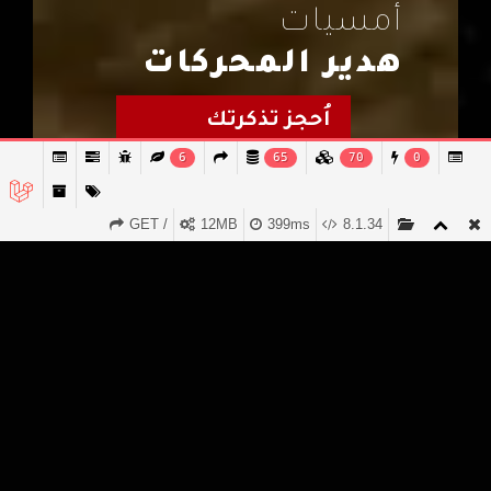
أمسيات
هدير المحركات
اُحجز تذكرتك
6
65
70
0
GET /
12MB
399ms
8.1.34
02 / 03
ما الذي نفعله